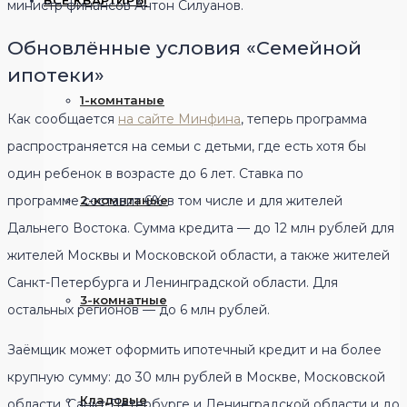
ВСЕ КВАРТИРЫ
министр финансов Антон Силуанов.
Обновлённые условия «Семейной
ипотеки»
1-комнтаные
Как сообщается
на сайте Минфина
, теперь программа
распространяется на семьи с детьми, где есть хотя бы
один ребенок в возрасте до 6 лет. Ставка по
программе составит 6% в том числе и для жителей
2-комнтаные
Дальнего Востока. Сумма кредита — до 12 млн рублей для
жителей Москвы и Московской области, а также жителей
Санкт-Петербурга и Ленинградской области. Для
3-комнатные
остальных регионов ­­— до 6 млн рублей.
Заёмщик может оформить ипотечный кредит и на более
крупную сумму: до 30 млн рублей в Москве, Московской
Кладовые
области, Санкт-Петербурге и Ленинградской области и до