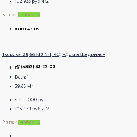
102 933 руб./м2
3 этаж
Свободно
КОНТАКТЫ
1ком. кв. 39,66 М2 №1, ЖД «Дом в Щедрино»
+7 (4852) 33-22-00
Bed:
1
Bath:
1
39,66
М²
4 100 000 руб.
103 379 руб./м2
2 этаж
Свободно