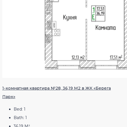
1-комнатная квартира №28, 36,19 М2 в ЖК «Берега
Парк»
Bed:
1
Bath:
1
36,19
М²