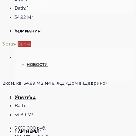
Bath:
1
34,92
М²
Бронь
КОМПАНИЯ
3 этаж
Бронь
НОВОСТИ
2ком. кв. 54,89 М2 №16, ЖД «Дом в Щедрино»
Beds:
2
ИПОТЕКА
Bath:
1
54,89
М²
5 650 000 руб.
ПАРТНЕРЫ