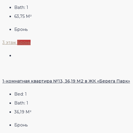
Bath:
1
63,75
М²
Бронь
3 этаж
Бронь
1-комнатная квартира №13, 36,19 М2 в ЖК «Берега Парк»
Bed:
1
Bath:
1
36,19
М²
Бронь