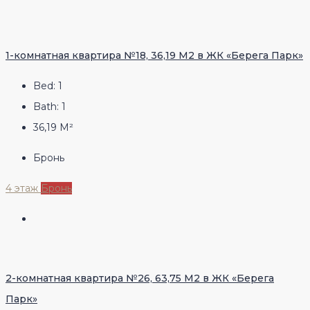
1-комнатная квартира №18, 36,19 М2 в ЖК «Берега Парк»
Bed:
1
Bath:
1
36,19
М²
Бронь
4 этаж
Бронь
2-комнатная квартира №26, 63,75 М2 в ЖК «Берега
Парк»