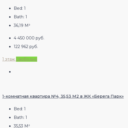
Bed:
1
Bath:
1
36,19
М²
4 450 000 руб.
122 962 руб.
1 этаж
Свободно
1-комнатная квартира №4, 35,53 М2 в ЖК «Берега Парк»
Bed:
1
Bath:
1
35,53
М²